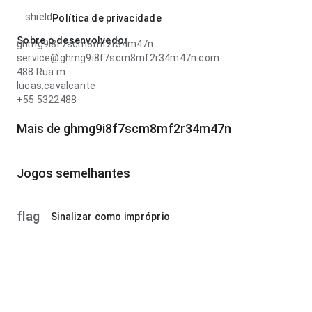
shield
Política de privacidade
Sobre o desenvolvedor
ghmg9i8f7scm8mf2r34m47n
service@ghmg9i8f7scm8mf2r34m47n.com
488 Rua m
lucas.cavalcante
+55 5322488
Mais de ghmg9i8f7scm8mf2r34m47n
Jogos semelhantes
flag
Sinalizar como impróprio