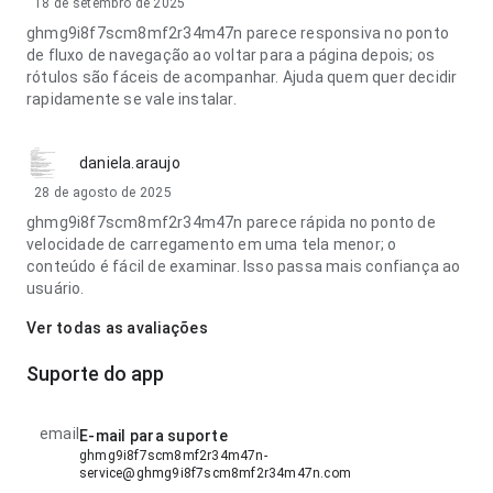
18 de setembro de 2025
ghmg9i8f7scm8mf2r34m47n parece responsiva no ponto
de fluxo de navegação ao voltar para a página depois; os
rótulos são fáceis de acompanhar. Ajuda quem quer decidir
rapidamente se vale instalar.
daniela.araujo
28 de agosto de 2025
ghmg9i8f7scm8mf2r34m47n parece rápida no ponto de
velocidade de carregamento em uma tela menor; o
conteúdo é fácil de examinar. Isso passa mais confiança ao
usuário.
Ver todas as avaliações
Suporte do app
email
E-mail para suporte
ghmg9i8f7scm8mf2r34m47n-
service@ghmg9i8f7scm8mf2r34m47n.com