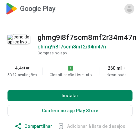
Google Play
ghmg9i8f7scm8mf2r34m47n
ghmg9i8f7scm8mf2r34m47n
Compras no app
4.4
260 mil+
star
5322 avaliações
Classificação Livre
info
downloads
Instalar
Conferir no app Play Store
Compartilhar
Adicionar à lista de desejos