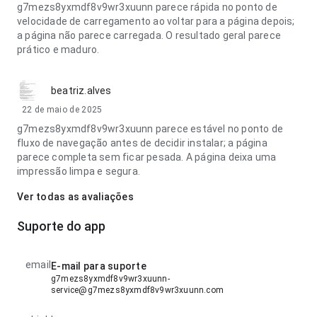
g7mezs8yxmdf8v9wr3xuunn parece rápida no ponto de
velocidade de carregamento ao voltar para a página depois;
a página não parece carregada. O resultado geral parece
prático e maduro.
beatriz.alves
22 de maio de 2025
g7mezs8yxmdf8v9wr3xuunn parece estável no ponto de
fluxo de navegação antes de decidir instalar; a página
parece completa sem ficar pesada. A página deixa uma
impressão limpa e segura.
Ver todas as avaliações
Suporte do app
email
E-mail para suporte
g7mezs8yxmdf8v9wr3xuunn-
service@g7mezs8yxmdf8v9wr3xuunn.com