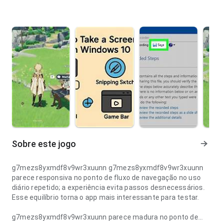
Sobre este jogo
g7mezs8yxmdf8v9wr3xuunn g7mezs8yxmdf8v9wr3xuunn
parece responsiva no ponto de fluxo de navegação no uso
diário repetido; a experiência evita passos desnecessários.
Esse equilíbrio torna o app mais interessante para testar.
g7mezs8yxmdf8v9wr3xuunn parece madura no ponto de