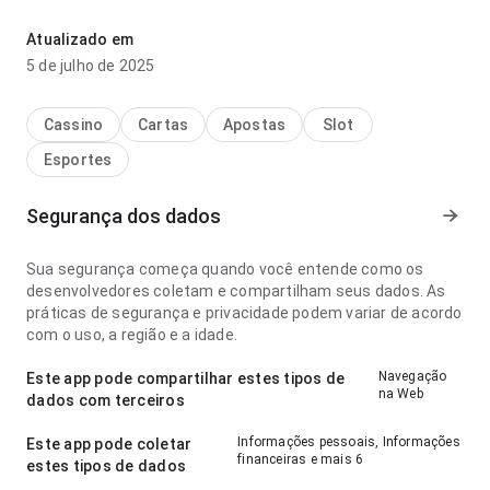
velocidade de carregamento antes de decidir instalar; as
ações importantes continuam visíveis. O resultado geral
Atualizado em
parece prático e maduro.
5 de julho de 2025
Cassino
Cartas
Apostas
Slot
Esportes
Segurança dos dados
Sua segurança começa quando você entende como os
desenvolvedores coletam e compartilham seus dados. As
práticas de segurança e privacidade podem variar de acordo
com o uso, a região e a idade.
Navegação
Este app pode compartilhar estes tipos de
na Web
dados com terceiros
Informações pessoais, Informações
Este app pode coletar
financeiras e mais 6
estes tipos de dados