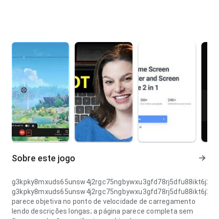
Sobre este jogo
g3kpky8mxuds65unsw4j2rgc75ngbywxu3gfd78rj5dfu88ikt6j2ic
g3kpky8mxuds65unsw4j2rgc75ngbywxu3gfd78rj5dfu88ikt6j2ic
parece objetiva no ponto de velocidade de carregamento
lendo descrições longas; a página parece completa sem