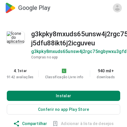
Google Play
g3kpky8mxuds65unsw4j2rgc7
j5dfu88ikt6j2icguveu
g3kpky8mxuds65unsw4j2rgc75ngbywxu3gfd78
Compras no app
4.1
940 mil+
star
9142 avaliações
Classificação Livre
info
downloads
Instalar
Conferir no app Play Store
Compartilhar
Adicionar à lista de desejos