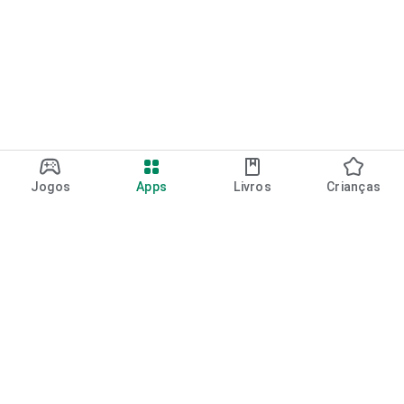
Jogos
Apps
Livros
Crianças
Google Play
Play Pass
Pontos do Play Points