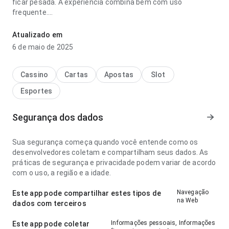
ficar pesada. A experiência combina bem com uso
frequente.
g3kpky8mxuds65unsw4j2rgc75ngbywxu3gfd78rj5dfu88ikt6j2ic
Atualizado em
parece confortável no ponto de fluxo de navegação ao
6 de maio de 2025
conferir avaliações; os rótulos são fáceis de acompanhar.
Isso passa mais confiança ao usuário.
Cassino
Cartas
Apostas
Slot
Esportes
Segurança dos dados
Sua segurança começa quando você entende como os
desenvolvedores coletam e compartilham seus dados. As
práticas de segurança e privacidade podem variar de acordo
com o uso, a região e a idade.
Navegação
Este app pode compartilhar estes tipos de
na Web
dados com terceiros
Informações pessoais, Informações
Este app pode coletar