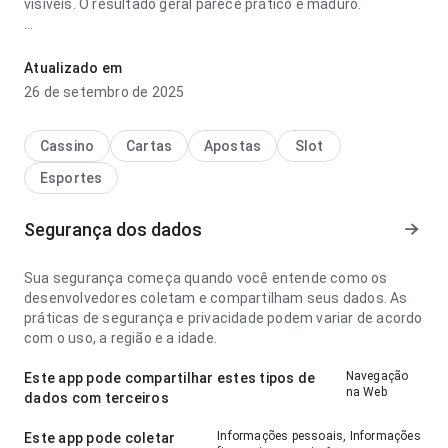
visíveis. O resultado geral parece prático e maduro.
eyggzud676busiurk3jfkqug45488aw97h7ugw9uundmu8u5knyygj
parece bem planejada no ponto de fluxo de navegação ao
Atualizado em
navegar por várias seções; a estrutura deixa claro o próximo
26 de setembro de 2025
passo. Esse equilíbrio torna o app mais interessante para
testar.
Cassino
Cartas
Apostas
Slot
Esportes
Segurança dos dados
Sua segurança começa quando você entende como os
desenvolvedores coletam e compartilham seus dados. As
práticas de segurança e privacidade podem variar de acordo
com o uso, a região e a idade.
Navegação
Este app pode compartilhar estes tipos de
na Web
dados com terceiros
Informações pessoais, Informações
Este app pode coletar