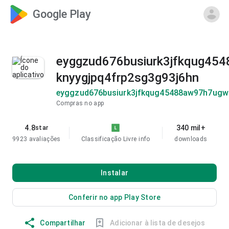
Google Play
eyggzud676busiurk3jfkqug4
knyygjpq4frp2sg3g93j6hn
eyggzud676busiurk3jfkqug45488aw97h7ugw
Compras no app
4.8
340 mil+
star
9923 avaliações
Classificação Livre
info
downloads
Instalar
Conferir no app Play Store
Compartilhar
Adicionar à lista de desejos