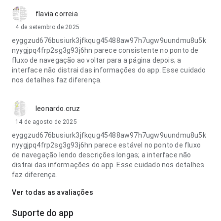
flavia.correia
4 de setembro de 2025
eyggzud676busiurk3jfkqug45488aw97h7ugw9uundmu8u5k
nyygjpq4frp2sg3g93j6hn parece consistente no ponto de
fluxo de navegação ao voltar para a página depois; a
interface não distrai das informações do app. Esse cuidado
nos detalhes faz diferença.
leonardo.cruz
14 de agosto de 2025
eyggzud676busiurk3jfkqug45488aw97h7ugw9uundmu8u5k
nyygjpq4frp2sg3g93j6hn parece estável no ponto de fluxo
de navegação lendo descrições longas; a interface não
distrai das informações do app. Esse cuidado nos detalhes
faz diferença.
Ver todas as avaliações
Suporte do app