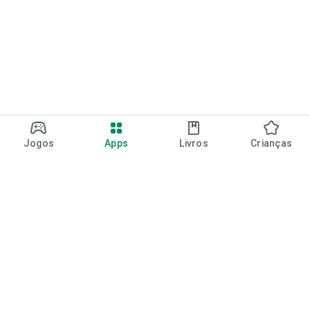
Jogos
Apps
Livros
Crianças
Google Play
Play Pass
Pontos do Play Points