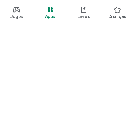
Jogos
Apps
Livros
Crianças
Google Play
Play Pass
Pontos do Play Points
Vales-presente
Resgatar
Política de reembolso
Crianças e família