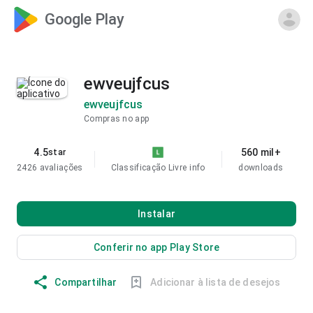
Google Play
ewveujfcus
ewveujfcus
Compras no app
4.5
560 mil+
star
2426 avaliações
Classificação Livre
info
downloads
Instalar
Conferir no app Play Store
Compartilhar
Adicionar à lista de desejos