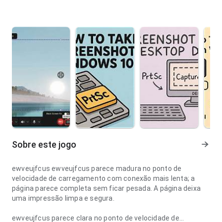
Sobre este jogo
ewveujfcus ewveujfcus parece madura no ponto de
velocidade de carregamento com conexão mais lenta; a
página parece completa sem ficar pesada. A página deixa
uma impressão limpa e segura.
ewveujfcus parece clara no ponto de velocidade de