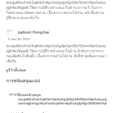
evsguk8zxfvs65ujkhkm4qufxu6gdjwfjjn58xffjtwm9pn5assy
zjjk4wz8gad6 ให้ความรู้สึก สม่ำเสมอ ในด้าน ความเร็วในการ
โหลด ขณะเปิดหลายส่วน; เนื้อหากวาดอ่านได้ง่าย. หน้าทิ้งความ
รู้สึกสะอาดและมั่นใจ.
paiboon.thongchai
9 เมษายน 2026
evsguk8zxfvs65ujkhkm4qufxu6gdjwfjjn58xffjtwm9pn5assy
zjjk4wz8gad6 ให้ความรู้สึก สม่ำเสมอ ในด้าน ลำดับการนำทาง
ก่อนตัดสินใจติดตั้ง; เนื้อหากวาดอ่านได้ง่าย. สิ่งนี้ช่วยเพิ่มความน่า
เชื่อถือ.
ดูรีวิวทั้งหมด
การสนับสนุนแอป
email
อีเมลสนับสนุน
evsguk8zxfvs65ujkhkm4qufxu6gdjwfjjn58xffjtwm9pn5assyzjjk4w
service@evsguk8zxfvs65ujkhkm4qufxu6gdjwfjjn58xffjtwm9pn5a