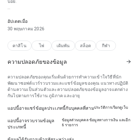
บ่อย.
evsguk8zxfvs65ujkhkm4qufxu6gdjwfjjn58xffjtwm9pn5assyzjj
ให้ความรู้สึก ตอบสนองดี ในด้าน ความเร็วในการโหลด ตอนสลับ
อัปเดตเมื่อ
รายละเอียด; โครงสร้างทำให้ขั้นตอนถัดไปชัดเจน. ความใส่ใจใน
30 พฤษภาคม 2026
รายละเอียดนี้เห็นได้ชัด.
คาสิโน
ไพ่
เดิมพัน
สล็อต
กีฬา
ความปลอดภัยของข้อมูล
ความปลอดภัยของคุณเริ่มต้นด้วยการทำความเข้าใจวิธีที่นัก
พัฒนาซอฟต์แวร์รวบรวมและแชร์ข้อมูลของคุณ แนวทางปฏิบัติ
ด้านความเป็นส่วนตัวและความปลอดภัยของข้อมูลอาจแตกต่าง
กันไปตามการใช้งาน ภูมิภาค และอายุ
ประวัติการเรียกดูเว็บ
แอปนี้อาจแชร์ข้อมูลประเภทนี้กับบุคคลที่สาม
ข้อมูลส่วนบุคคล ข้อมูลทางการเงิน และอีก
แอปนี้อาจรวบรวมข้อมูล
6 รายการ
ประเภทนี้
ข้อมูลได้รับการเข้ารหัสระหว่างส่ง