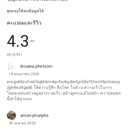
คุณขอให้ลบข้อมูลได้
คะแนนและรีวิว
4.3
star
9974 รีวิว
krisana.phetsom
14 พฤษภาคม 2026
evsguk8zxfvs65ujkhkm4qufxu6gdjwfjjn58xffjtwm9pn5assy
zjjk4wz8gad6 ให้ความรู้สึก ลื่นไหล ในด้าน ความเร็วในการ
โหลด ตอนตรวจดูอย่างรวดเร็ว; หน้าดูครบแต่ไม่หนัก. ความสมดุล
นี้ทำให้น่าลอง.
aroon.phunpho
30 เมษายน 2026