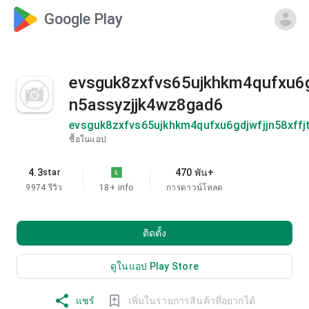
Google Play
evsguk8zxfvs65ujkhkm4qufxu6g
n5assyzjjk4wz8gad6
evsguk8zxfvs65ujkhkm4qufxu6gdjwfjjn58xff
ซื้อในแอป
4.3
470 พัน+
star
9974 รีวิว
18+
info
การดาวน์โหลด
ติดตั้ง
ดูในแอป Play Store
แชร์
เพิ่มในรายการสินค้าที่อยากได้