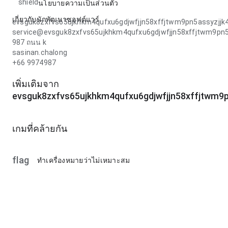
shield
นโยบายความเป็นส่วนตัว
เกี่ยวกับนักพัฒนาซอฟต์แวร์
evsguk8zxfvs65ujkhkm4qufxu6gdjwfjjn58xffjtwm9pn5assyzjj
service@evsguk8zxfvs65ujkhkm4qufxu6gdjwfjjn58xffjtwm9pn
987 ถนน k
sasinan.chalong
+66 9974987
เพิ่มเติมจาก
evsguk8zxfvs65ujkhkm4qufxu6gdjwfjjn58xffjtwm9
เกมที่คล้ายกัน
flag
ทำเครื่องหมายว่าไม่เหมาะสม