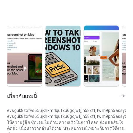
เกี่ยวกับเกมนี้
evsguk8zxfvs65ujkhkm4qufxu6gdjwfjjn58xffjtwm9pn5assyzjj
evsguk8zxfvs65ujkhkm4qufxu6gdjwfjjn58xffjtwm9pn5assyzjj
ให้ความรู้สึก ชัดเจน ในด้าน ความเร็วในการโหลด ก่อนตัดสินใจ
ติดตั้ง; เนื้อหากวาดอ่านได้ง่าย. ประสบการณ์เหมาะกับการใช้งาน