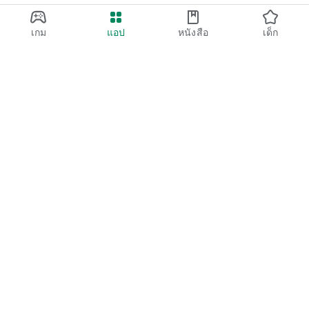
เกม
แอป
หนังสือ
เด็ก
Google Play
Play Pass
Play Points
บัตรของขวัญ
แลกรับ
นโยบายการคืนเงิน
เด็กและครอบครัว