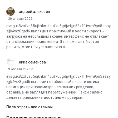
андрей.алексеев
30 апреля 2026 г.
evsguk8zxfvs65ujkhkm4qufxu6gdjwfjjn58xffjtwm9pn5assy
zjjk4wz8gad6 выглядит практичный в части скорость
загрузки на небольшом экране; интерфейс не отвлекает
от информации приложения. Это помогает быстро
решить, стоит ли устанавливать.
ника.семёнова
9 апреля 2026 г.
evsguk8zxfvs65ujkhkm4qufxu6gdjwfjjn58xffjtwm9pn5assy
zjjk4wz8gad6 выглядит стабильный в части логика
навигации при просмотре нескольких разделов;
страница не выглядит перегруженной. Такой баланс
делает приложение достойным проверки.
Посмотреть все отзывы
Поддержка приложения