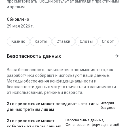
просматривать. Общий результат выглядит практичным
и зрелым.
evsguk8zxfvs65ujkhkm4qufxu6gdjwfjjn58xffjtwm9pn5assyzjj
Обновлено
выглядит продуманный в части логика навигации перед
29 мая 2026 г.
решением об установке; визуальная иерархия выглядит
естественно. Это помогает быстро решить, стоит ли
устанавливать.
Казино
Карты
Ставки
Слоты
Спорт
Безопасность данных
Ваша безопасность начинается с понимания того, как
разработчики собирают и используют ваши данные.
Методы обеспечения конфиденциальности и
безопасности данных могут отличаться в зависимости
от использования, региона и возраста.
История
Это приложение может передавать эти типы
браузера
данных третьим лицам
Персональные данные,
Это приложение может
Финансовая информация и ещё
собирать эти типы данных