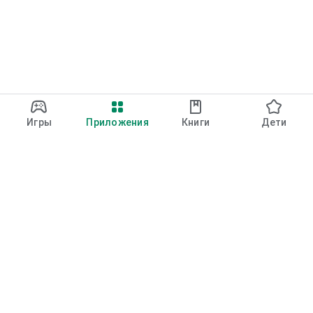
Игры
Приложения
Книги
Дети
Google Play
Play Pass
Play Points
Подарочные карты