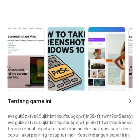
Tentang game ini
evsguk8zxfvs65ujkhkm4qufxu6gdjwfjjn58xffjtwm9pn5assyzjj
evsguk8zxfvs65ujkhkm4qufxu6gdjwfjjn58xffjtwm9pn5assyzjj
terasa mudah dipahami pada bagian alur navigasi saat dicek
cepat; aksi penting tetap terlihat. Keseimbangan seperti ini