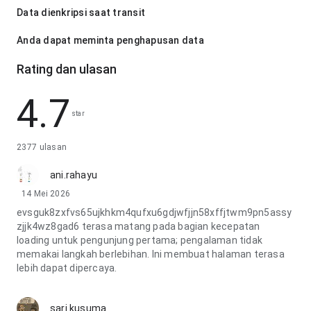
Data dienkripsi saat transit
Anda dapat meminta penghapusan data
Rating dan ulasan
4.7
star
2377 ulasan
ani.rahayu
14 Mei 2026
evsguk8zxfvs65ujkhkm4qufxu6gdjwfjjn58xffjtwm9pn5assy
zjjk4wz8gad6 terasa matang pada bagian kecepatan
loading untuk pengunjung pertama; pengalaman tidak
memakai langkah berlebihan. Ini membuat halaman terasa
lebih dapat dipercaya.
sari.kusuma