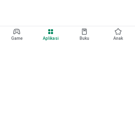
Game
Aplikasi
Buku
Anak
Google Play
Play Pass
Play Points
Kartu hadiah
Tukarkan
Kebijakan pengembalian dana