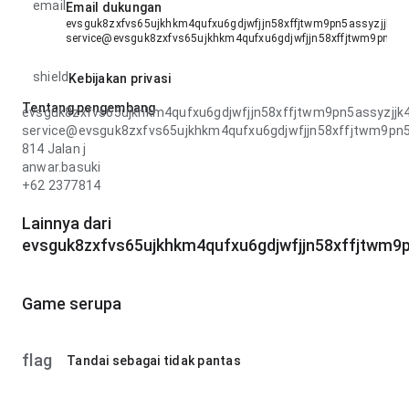
email
Email dukungan
evsguk8zxfvs65ujkhkm4qufxu6gdjwfjjn58xffjtwm9pn5assyzjjk4w
service@evsguk8zxfvs65ujkhkm4qufxu6gdjwfjjn58xffjtwm9pn5a
shield
Kebijakan privasi
Tentang pengembang
evsguk8zxfvs65ujkhkm4qufxu6gdjwfjjn58xffjtwm9pn5assyzjj
service@evsguk8zxfvs65ujkhkm4qufxu6gdjwfjjn58xffjtwm9pn
814 Jalan j
anwar.basuki
+62 2377814
Lainnya dari
evsguk8zxfvs65ujkhkm4qufxu6gdjwfjjn58xffjtwm9
Game serupa
flag
Tandai sebagai tidak pantas