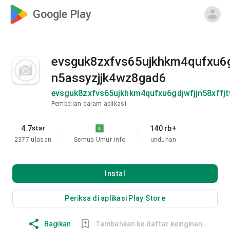
Google Play
evsguk8zxfvs65ujkhkm4qufxu6g
n5assyzjjk4wz8gad6
evsguk8zxfvs65ujkhkm4qufxu6gdjwfjjn58xff
Pembelian dalam aplikasi
4.7
140 rb+
star
2377 ulasan
Semua Umur
info
unduhan
Instal
Periksa di aplikasi Play Store
Bagikan
Tambahkan ke daftar keinginan