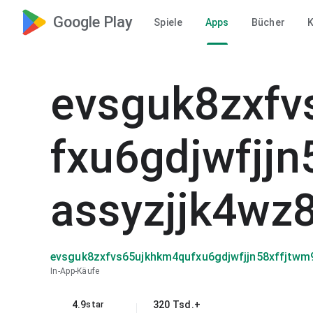
Google Play
Spiele
Apps
Bücher
K
evsguk8zxfv
fxu6gdjwfjj
assyzjjk4wz
evsguk8zxfvs65ujkhkm4qufxu6gdjwfjjn58xffjtwm
In-App-Käufe
4.9
320 Tsd.+
star