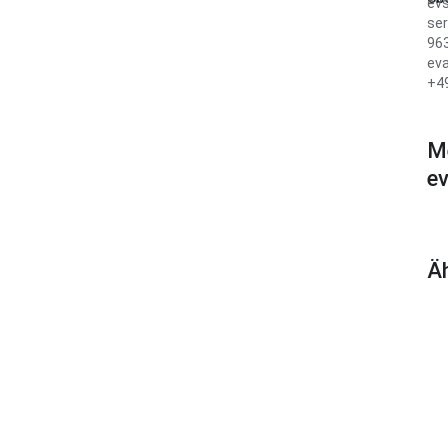
ev
se
96
ev
+4
M
e
Äh