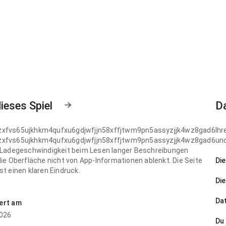
ieses Spiel
Da
zxfvs65ujkhkm4qufxu6gdjwfjjn58xffjtwm9pn5assyzjjk4wz8gad6
Ihr
zxfvs65ujkhkm4qufxu6gdjwfjjn58xffjtwm9pn5assyzjjk4wz8gad6
und
i Ladegeschwindigkeit beim Lesen langer Beschreibungen
die Oberfläche nicht von App-Informationen ablenkt. Die Seite
Die
st einen klaren Eindruck.
Di
zxfvs65ujkhkm4qufxu6gdjwfjjn58xffjtwm9pn5assyzjjk4wz8gad6
 Ladegeschwindigkeit vor der Installation schnell; Inhalte schnell
Da
iert am
 bleiben. Es hilft bei einer schnellen Installationsentscheidung.
2026
Du