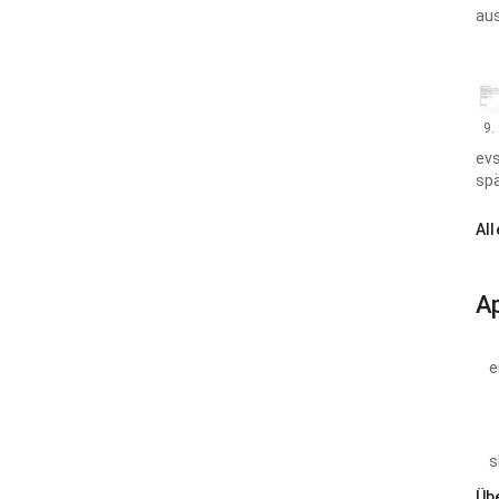
aus
9.
ev
spä
Al
A
e
s
Üb