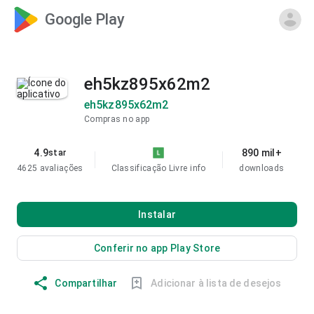
Google Play
eh5kz895x62m2
eh5kz895x62m2
Compras no app
4.9
890 mil+
star
4625 avaliações
Classificação Livre
info
downloads
Instalar
Conferir no app Play Store
Compartilhar
Adicionar à lista de desejos