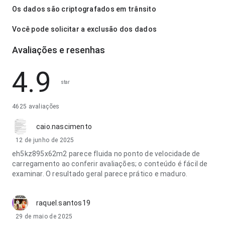
Os dados são criptografados em trânsito
Você pode solicitar a exclusão dos dados
Avaliações e resenhas
4.9
star
4625 avaliações
caio.nascimento
12 de junho de 2025
eh5kz895x62m2 parece fluida no ponto de velocidade de
carregamento ao conferir avaliações; o conteúdo é fácil de
examinar. O resultado geral parece prático e maduro.
raquel.santos19
29 de maio de 2025