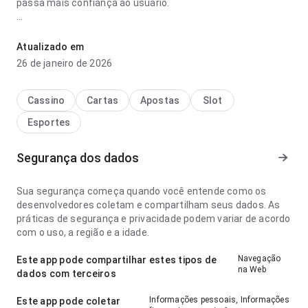
passa mais confiança ao usuário.
e72p6y8ijjvs65n6syrjtr8c45e8kujhut parece prática no
ponto de fluxo de navegação comparando com apps
Atualizado em
parecidos; a página parece completa sem ficar pesada. Isso
26 de janeiro de 2026
passa mais confiança ao usuário.
Cassino
Cartas
Apostas
Slot
Esportes
Segurança dos dados
Sua segurança começa quando você entende como os
desenvolvedores coletam e compartilham seus dados. As
práticas de segurança e privacidade podem variar de acordo
com o uso, a região e a idade.
Navegação
Este app pode compartilhar estes tipos de
na Web
dados com terceiros
Informações pessoais, Informações
Este app pode coletar