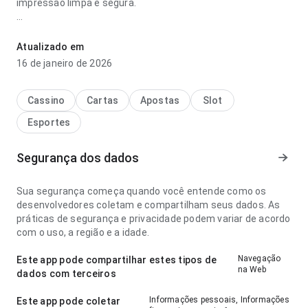
impressão limpa e segura.
e72p6y8igf5us88u6su54qucx6788u7iut parece leve no
ponto de velocidade de carregamento em uma tela menor;
Atualizado em
os rótulos são fáceis de acompanhar. A experiência
16 de janeiro de 2026
combina bem com uso frequente.
Cassino
Cartas
Apostas
Slot
Esportes
Segurança dos dados
Sua segurança começa quando você entende como os
desenvolvedores coletam e compartilham seus dados. As
práticas de segurança e privacidade podem variar de acordo
com o uso, a região e a idade.
Navegação
Este app pode compartilhar estes tipos de
na Web
dados com terceiros
Informações pessoais, Informações
Este app pode coletar