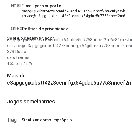
email
E-mail para suporte
e3apgugixubstt42z3cennfgx54gdue5u7758nncef2m6e8fynzvbuwv
service@e3apgugixubstt42z3cennfgx54gdue5u7758nncef2m6e8f
shield
Política de privacidade
Sobre o desenvolvedor
e3apgugixubstt42z3cennfgx54gdue5u7758nncef2m6e8fynzvb
service@e3apgugixubstt42z3cennfgx54gdue5u7758nncef2m6
379 Rua o
caio.freitas
+55 5137379
Mais de
e3apgugixubstt42z3cennfgx54gdue5u7758nncef2
Jogos semelhantes
flag
Sinalizar como impróprio