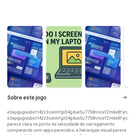
Sobre este jogo
e3apgugixubstt42z3cennfgx54gdue5u7758nncef2m6e8fynzvb
e3apgugixubstt42z3cennfgx54gdue5u7758nncef2m6e8fynzvb
parece clara no ponto de velocidade de carregamento
comparando com apps parecidos; a hierarquia visual parece