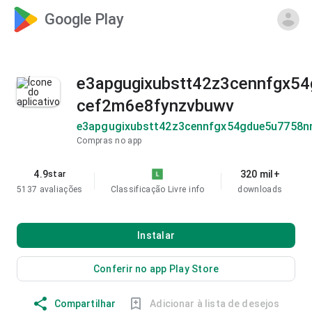
Google Play
e3apgugixubstt42z3cennfgx5
cef2m6e8fynzvbuwv
e3apgugixubstt42z3cennfgx54gdue5u7758n
Compras no app
4.9
320 mil+
star
5137 avaliações
Classificação Livre
info
downloads
Instalar
Conferir no app Play Store
Compartilhar
Adicionar à lista de desejos