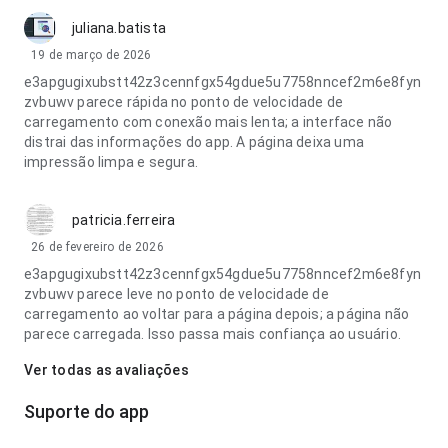
juliana.batista
19 de março de 2026
e3apgugixubstt42z3cennfgx54gdue5u7758nncef2m6e8fyn
zvbuwv parece rápida no ponto de velocidade de
carregamento com conexão mais lenta; a interface não
distrai das informações do app. A página deixa uma
impressão limpa e segura.
patricia.ferreira
26 de fevereiro de 2026
e3apgugixubstt42z3cennfgx54gdue5u7758nncef2m6e8fyn
zvbuwv parece leve no ponto de velocidade de
carregamento ao voltar para a página depois; a página não
parece carregada. Isso passa mais confiança ao usuário.
Ver todas as avaliações
Suporte do app