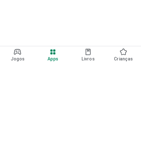
Jogos
Apps
Livros
Crianças
Google Play
Play Pass
Pontos do Play Points
Vales-presente