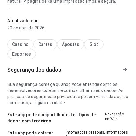
natural. A página deixa uma impressão limpa e segura.
e3apgugixubstt42z3cennfgx54gdue5u7758nncef2m6e8fynzvb
parece madura no ponto de velocidade de carregamento
Atualizado em
com conexão mais lenta; os rótulos são fáceis de
20 de abril de 2026
acompanhar. Esse cuidado nos detalhes faz diferença.
Cassino
Cartas
Apostas
Slot
Esportes
Segurança dos dados
Sua segurança começa quando você entende como os
desenvolvedores coletam e compartilham seus dados. As
práticas de segurança e privacidade podem variar de acordo
com o uso, a região e a idade.
Navegação
Este app pode compartilhar estes tipos de
na Web
dados com terceiros
Informações pessoais, Informações
Este app pode coletar