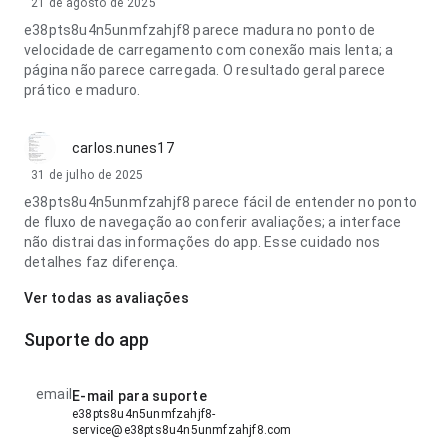
21 de agosto de 2025
e38pts8u4n5unmfzahjf8 parece madura no ponto de
velocidade de carregamento com conexão mais lenta; a
página não parece carregada. O resultado geral parece
prático e maduro.
carlos.nunes17
31 de julho de 2025
e38pts8u4n5unmfzahjf8 parece fácil de entender no ponto
de fluxo de navegação ao conferir avaliações; a interface
não distrai das informações do app. Esse cuidado nos
detalhes faz diferença.
Ver todas as avaliações
Suporte do app
email
E-mail para suporte
e38pts8u4n5unmfzahjf8-
service@e38pts8u4n5unmfzahjf8.com