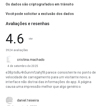
Os dados são criptografados em trânsito
Você pode solicitar a exclusão dos dados
Avaliações e resenhas
4.6
star
3924 avaliações
cristina.machado
4 de setembro de 2025
e38pts8u4n5unmfzahjf8 parece consistente no ponto de
velocidade de carregamento para um visitante novo; a
interface não distrai das informações do app. A página
causa uma impressão melhor que algo genérico.
daniel.teixeira