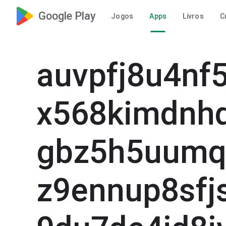
Google Play
Jogos
Apps
Livros
C
auvpfj8u4nf
x568kimdnh
gbz5h5uumq
z9ennup8sfj