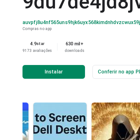
9du7de4jd8j
auvpfj8u4nf565uns9hjk6uyx568kimdnhdvzcwux59j
Compras no app
4.9
630 mil+
star
9173 avaliações
downloads
Instalar
Conferir no app P