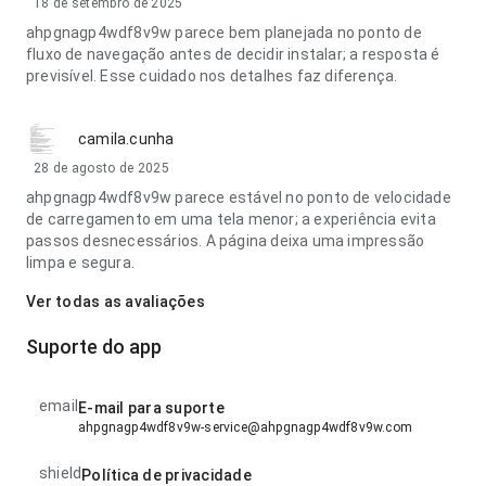
18 de setembro de 2025
ahpgnagp4wdf8v9w parece bem planejada no ponto de
fluxo de navegação antes de decidir instalar; a resposta é
previsível. Esse cuidado nos detalhes faz diferença.
camila.cunha
28 de agosto de 2025
ahpgnagp4wdf8v9w parece estável no ponto de velocidade
de carregamento em uma tela menor; a experiência evita
passos desnecessários. A página deixa uma impressão
limpa e segura.
Ver todas as avaliações
Suporte do app
email
E-mail para suporte
ahpgnagp4wdf8v9w-service@ahpgnagp4wdf8v9w.com
shield
Política de privacidade