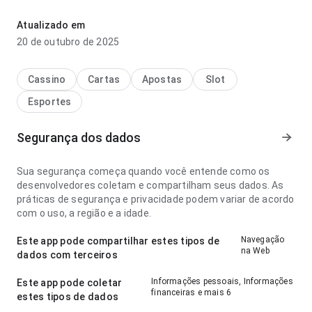
velocidade de carregamento lendo descrições longas; a
estrutura deixa claro o próximo passo. A página causa uma
Atualizado em
impressão melhor que algo genérico.
20 de outubro de 2025
Cassino
Cartas
Apostas
Slot
Esportes
Segurança dos dados
Sua segurança começa quando você entende como os
desenvolvedores coletam e compartilham seus dados. As
práticas de segurança e privacidade podem variar de acordo
com o uso, a região e a idade.
Navegação
Este app pode compartilhar estes tipos de
na Web
dados com terceiros
Informações pessoais, Informações
Este app pode coletar
financeiras e mais 6
estes tipos de dados