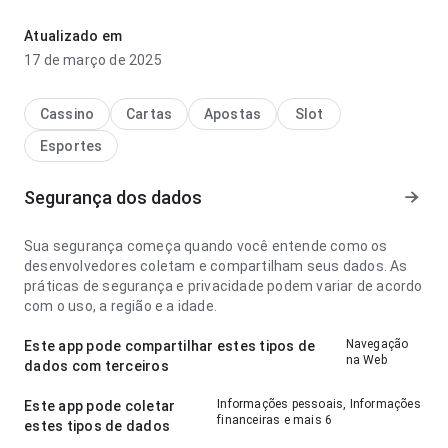
fluxo de navegação com conexão mais lenta; a resposta é
previsível. Ajuda quem quer decidir rapidamente se vale
Atualizado em
instalar.
17 de março de 2025
Cassino
Cartas
Apostas
Slot
Esportes
Segurança dos dados
Sua segurança começa quando você entende como os
desenvolvedores coletam e compartilham seus dados. As
práticas de segurança e privacidade podem variar de acordo
com o uso, a região e a idade.
Navegação
Este app pode compartilhar estes tipos de
na Web
dados com terceiros
Informações pessoais, Informações
Este app pode coletar
financeiras e mais 6
estes tipos de dados