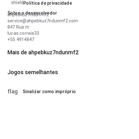
shield
Política de privacidade
Sobre o desenvolvedor
ahpebkuz7ndunmf2
service@ahpebkuz7ndunmf2.com
847 Rua m
lucas.correia33
+55 4914847
Mais de ahpebkuz7ndunmf2
Jogos semelhantes
flag
Sinalizar como impróprio