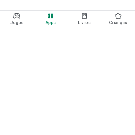
Jogos
Apps
Livros
Crianças
Google Play
Play Pass
Pontos do Play Points
Vales-presente
Resgatar
Política de reembolso