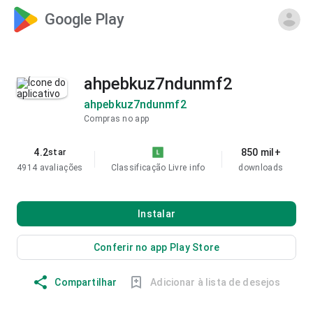
Google Play
ahpebkuz7ndunmf2
ahpebkuz7ndunmf2
Compras no app
4.2
850 mil+
star
4914 avaliações
Classificação Livre
info
downloads
Instalar
Conferir no app Play Store
Compartilhar
Adicionar à lista de desejos