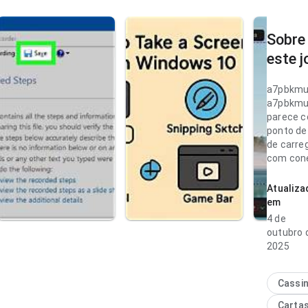
Sobre
este j
a7pbkmu
a7pbkmu
parece c
ponto de
de carr
com con
lenta; a 
visual pa
Atualiza
O result
em
parece p
4 de
maduro.
outubro 
2025
a7pbkmu
parece r
ponto de
Cassi
de carr
Carta