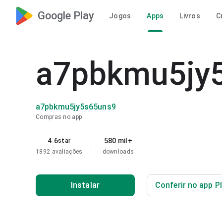
Google Play
Jogos
Apps
Livros
C
a7pbkmu5jy
a7pbkmu5jy5s65uns9
Compras no app
4.6
580 mil+
star
1892 avaliações
downloads
Instalar
Conferir no app P