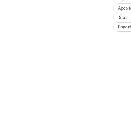
para um 
novo; a e
Apost
evita pa
Slot
desneces
página 
Espor
impress
que algo 