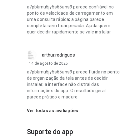
a7pbkmu5jy5s65uns9 parece confiável no
ponto de velocidade de carregamento em
uma consulta rápida; a página parece
completa sem ficar pesada. Ajuda quem
quer decidir rapidamente se vale instalar.
arthur.rodrigues
14 de agosto de 2025
a7pbkmu5jy5s65uns9 parece fluida no ponto
de organização da tela antes de decidir
instalar; a interface não distrai das
informações do app. O resultado geral
parece prático e maduro.
Ver todas as avaliações
Suporte do app