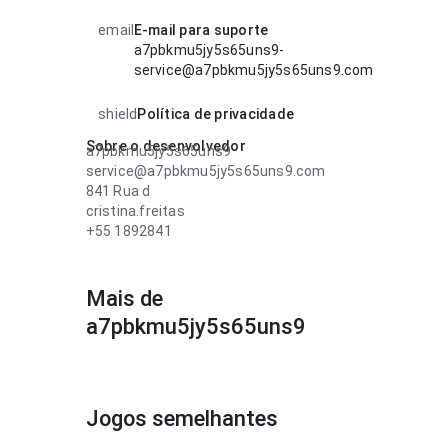
email
E-mail para suporte
a7pbkmu5jy5s65uns9-
service@a7pbkmu5jy5s65uns9.com
shield
Política de privacidade
Sobre o desenvolvedor
a7pbkmu5jy5s65uns9
service@a7pbkmu5jy5s65uns9.com
841 Rua d
cristina.freitas
+55 1892841
Mais de
a7pbkmu5jy5s65uns9
Jogos semelhantes