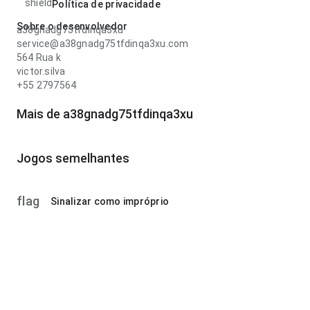
shield
Política de privacidade
Sobre o desenvolvedor
a38gnadg75tfdinqa3xu
service@a38gnadg75tfdinqa3xu.com
564 Rua k
victor.silva
+55 2797564
Mais de a38gnadg75tfdinqa3xu
Jogos semelhantes
flag
Sinalizar como impróprio