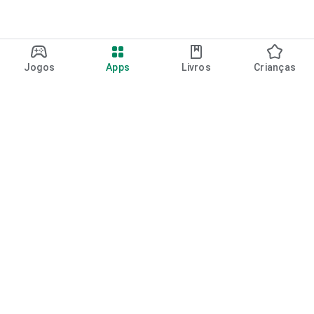
Jogos
Apps
Livros
Crianças
Google Play
Play Pass
Pontos do Play Points
Vales-presente
Resgatar
Política de reembolso