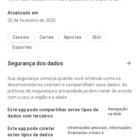
velocidade de carregamento comparando com apps
parecidos; a interface não distrai das informações do app.
Atualizado em
Isso passa mais confiança ao usuário.
20 de fevereiro de 2025
Cassino
Cartas
Apostas
Slot
Esportes
Segurança dos dados
Sua segurança começa quando você entende como os
desenvolvedores coletam e compartilham seus dados. As
práticas de segurança e privacidade podem variar de acordo
com o uso, a região e a idade.
Navegação
Este app pode compartilhar estes tipos de
na Web
dados com terceiros
Informações pessoais, Informações
Este app pode coletar
financeiras e mais 6
estes tipos de dados