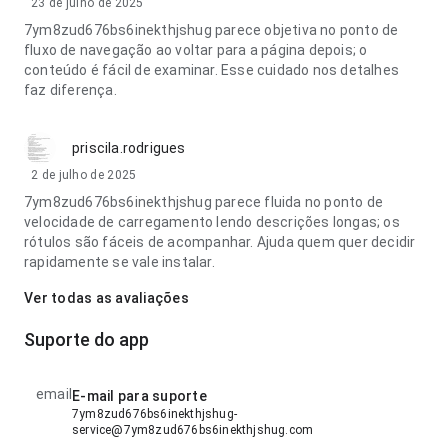
23 de julho de 2025
7ym8zud676bs6inekthjshug parece objetiva no ponto de
fluxo de navegação ao voltar para a página depois; o
conteúdo é fácil de examinar. Esse cuidado nos detalhes
faz diferença.
priscila.rodrigues
2 de julho de 2025
7ym8zud676bs6inekthjshug parece fluida no ponto de
velocidade de carregamento lendo descrições longas; os
rótulos são fáceis de acompanhar. Ajuda quem quer decidir
rapidamente se vale instalar.
Ver todas as avaliações
Suporte do app
email
E-mail para suporte
7ym8zud676bs6inekthjshug-
service@7ym8zud676bs6inekthjshug.com