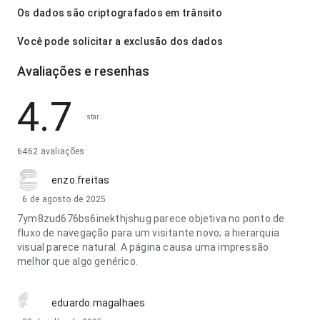
Os dados são criptografados em trânsito
Você pode solicitar a exclusão dos dados
Avaliações e resenhas
4.7
star
6462 avaliações
enzo.freitas
6 de agosto de 2025
7ym8zud676bs6inekthjshug parece objetiva no ponto de
fluxo de navegação para um visitante novo; a hierarquia
visual parece natural. A página causa uma impressão
melhor que algo genérico.
eduardo.magalhaes