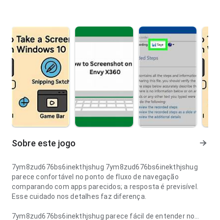
Sobre este jogo
7ym8zud676bs6inekthjshug 7ym8zud676bs6inekthjshug
parece confortável no ponto de fluxo de navegação
comparando com apps parecidos; a resposta é previsível.
Esse cuidado nos detalhes faz diferença.
7ym8zud676bs6inekthjshug parece fácil de entender no