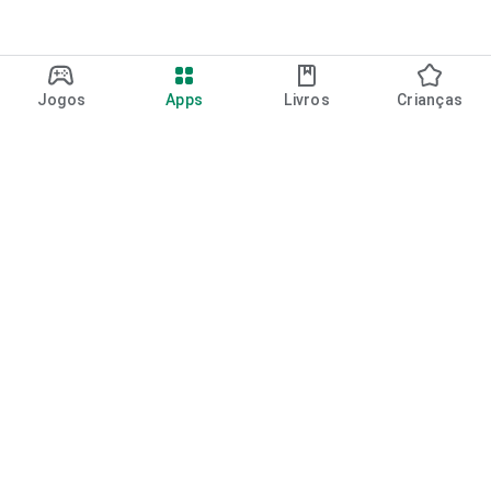
Jogos
Apps
Livros
Crianças
Google Play
Play Pass
Pontos do Play Points
Vales-presente
Resgatar
Política de reembolso