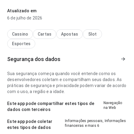
de carregamento lendo descrições longas; a hierarquia
visual parece natural. Esse equilíbrio torna o app mais
Atualizado em
interessante para testar.
6 de julho de 2026
Cassino
Cartas
Apostas
Slot
Esportes
Segurança dos dados
Sua segurança começa quando você entende como os
desenvolvedores coletam e compartilham seus dados. As
práticas de segurança e privacidade podem variar de acordo
com o uso, a região e a idade.
Navegação
Este app pode compartilhar estes tipos de
na Web
dados com terceiros
Informações pessoais, Informações
Este app pode coletar
financeiras e mais 6
estes tipos de dados