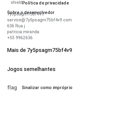
shield
Política de privacidade
Sobre o desenvolvedor
7y5psagm75bf4v9
service@7y5psagm75bf4v9.com
636 Rua j
patricia.miranda
+55 9962636
Mais de 7y5psagm75bf4v9
Jogos semelhantes
flag
Sinalizar como impróprio