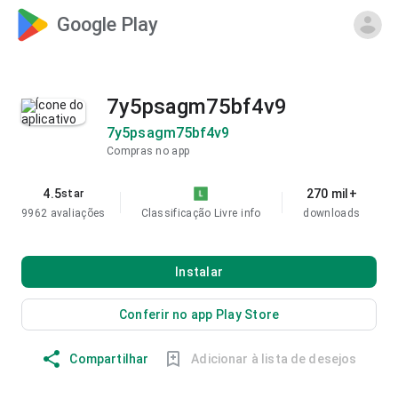
Google Play
7y5psagm75bf4v9
7y5psagm75bf4v9
Compras no app
4.5
270 mil+
star
9962 avaliações
Classificação Livre
info
downloads
Instalar
Conferir no app Play Store
Compartilhar
Adicionar à lista de desejos