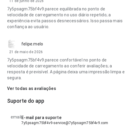
11 de junho de 2026
7y5psagm75bf4v9 parece equilibrada no ponto de
velocidade de carregamento no uso diário repetido; a
experiência evita passos desnecessários. Isso passa mais
confiança ao usuário.
felipe.melo
21 de maio de 2026
7y5psagm75bf4v9 parece confortável no ponto de
velocidade de carregamento ao conferir avaliações; a
resposta é previsível. A página deixa uma impressão limpa e
segura.
Ver todas as avaliações
Suporte do app
email
E-mail para suporte
7y5psagm75bf4v9-service@7y5psagm75bf4v9.com