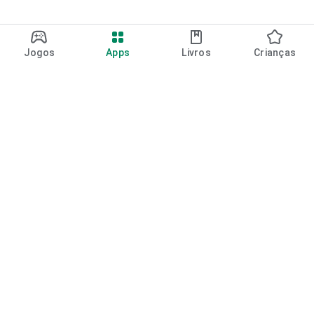
Jogos
Apps
Livros
Crianças
Google Play
Play Pass
Pontos do Play Points
Vales-presente
Resgatar
Política de reembolso