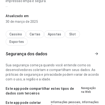
impressão limpa e segura.
7wqp6y8igfcu55nsav6mgr4cx96gbau parece responsiva no
ponto de fluxo de navegação lendo descrições longas; a
Atualizado em
página não parece carregada. Ajuda quem quer decidir
30 de março de 2025
rapidamente se vale instalar.
Cassino
Cartas
Apostas
Slot
Esportes
Segurança dos dados
Sua segurança começa quando você entende como os
desenvolvedores coletam e compartilham seus dados. As
práticas de segurança e privacidade podem variar de acordo
com o uso, a região e a idade.
Navegação
Este app pode compartilhar estes tipos de
na Web
dados com terceiros
Informações pessoais, Informações
Este app pode coletar