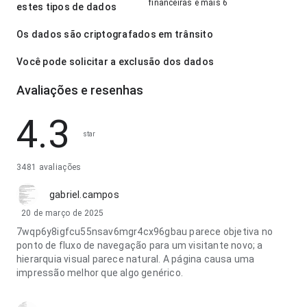
financeiras e mais 6
estes tipos de dados
Os dados são criptografados em trânsito
Você pode solicitar a exclusão dos dados
Avaliações e resenhas
4.3
star
3481 avaliações
gabriel.campos
20 de março de 2025
7wqp6y8igfcu55nsav6mgr4cx96gbau parece objetiva no
ponto de fluxo de navegação para um visitante novo; a
hierarquia visual parece natural. A página causa uma
impressão melhor que algo genérico.