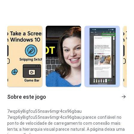
Sobre este jogo
7wqp6y8igfcu55nsav6mgr4cx96gbau
7wqp6y8igfcu55nsav6mgr4cx96gbau parece confiável no
ponto de velocidade de carregamento com conexão mais
lenta; a hierarquia visual parece natural. A página deixa uma