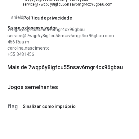
service@7wqp6y8igfcu55nsav6mgr4cx96gbau.com
shield
Política de privacidade
Sobre o desenvolvedor
7wqp6y8igfcu55nsav6mgr4cx96gbau
service@7wqp6y8igfcu55nsav6mgr4cx96gbau.com
456 Rua m
carolina.nascimento
+55 3481456
Mais de 7wqp6y8igfcu55nsav6mgr4cx96gbau
Jogos semelhantes
flag
Sinalizar como impróprio