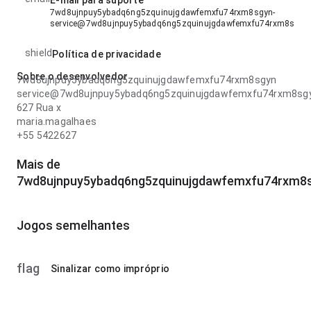
E-mail para suporte
7wd8ujnpuy5ybadq6ng5zquinujgdawfemxfu74rxm8sgyn-
service@7wd8ujnpuy5ybadq6ng5zquinujgdawfemxfu74rxm8sgyn
shield
Política de privacidade
Sobre o desenvolvedor
7wd8ujnpuy5ybadq6ng5zquinujgdawfemxfu74rxm8sgyn
service@7wd8ujnpuy5ybadq6ng5zquinujgdawfemxfu74rxm8sg
627 Rua x
maria.magalhaes
+55 5422627
Mais de
7wd8ujnpuy5ybadq6ng5zquinujgdawfemxfu74rxm8
Jogos semelhantes
flag
Sinalizar como impróprio