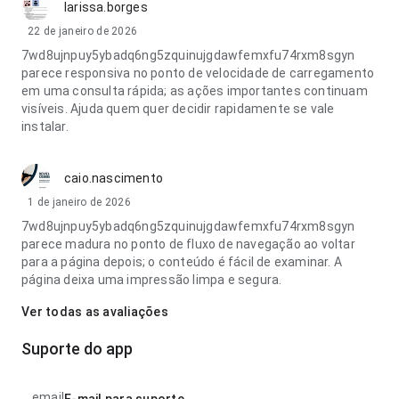
larissa.borges
22 de janeiro de 2026
7wd8ujnpuy5ybadq6ng5zquinujgdawfemxfu74rxm8sgyn
parece responsiva no ponto de velocidade de carregamento
em uma consulta rápida; as ações importantes continuam
visíveis. Ajuda quem quer decidir rapidamente se vale
instalar.
caio.nascimento
1 de janeiro de 2026
7wd8ujnpuy5ybadq6ng5zquinujgdawfemxfu74rxm8sgyn
parece madura no ponto de fluxo de navegação ao voltar
para a página depois; o conteúdo é fácil de examinar. A
página deixa uma impressão limpa e segura.
Ver todas as avaliações
Suporte do app
email