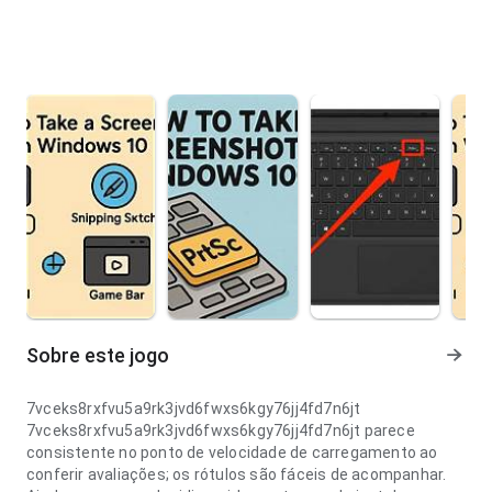
Sobre este jogo
7vceks8rxfvu5a9rk3jvd6fwxs6kgy76jj4fd7n6jt
7vceks8rxfvu5a9rk3jvd6fwxs6kgy76jj4fd7n6jt parece
consistente no ponto de velocidade de carregamento ao
conferir avaliações; os rótulos são fáceis de acompanhar.