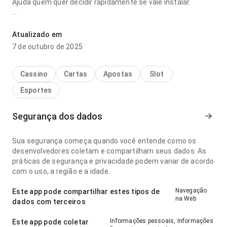
Ajuda quem quer decidir rapidamente se vale instalar.
7vceks8rxfvu5a9rk3jvd6fwxs6kgy76jj4fd7n6jt parece fluida
no ponto de fluxo de navegação ao voltar para a página
Atualizado em
depois; a hierarquia visual parece natural. Isso passa mais
7 de outubro de 2025
confiança ao usuário.
Cassino
Cartas
Apostas
Slot
Esportes
Segurança dos dados
Sua segurança começa quando você entende como os
desenvolvedores coletam e compartilham seus dados. As
práticas de segurança e privacidade podem variar de acordo
com o uso, a região e a idade.
Navegação
Este app pode compartilhar estes tipos de
na Web
dados com terceiros
Informações pessoais, Informações
Este app pode coletar