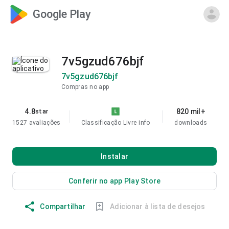
Google Play
7v5gzud676bjf
7v5gzud676bjf
Compras no app
4.8
820 mil+
star
1527 avaliações
Classificação Livre
info
downloads
Instalar
Conferir no app Play Store
Compartilhar
Adicionar à lista de desejos