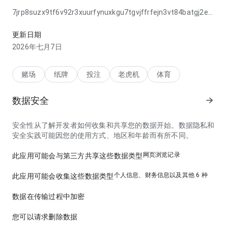
7jrp8suzx9tf6v92r3xuurfynuxkgu7tgvjffrfejn3vt84batgj2ewc
在连续查看几个区域时，加载速度显得稳定，因为重要操作始终
容易看到。如果重视效率，这一点很有价值。
更新日期
2026年七月7日
赌场
纸牌
投注
老虎机
体育
数据安全
安全性从了解开发者如何收集和共享您的数据开始。数据隐私和
安全实践可能因您的使用方式、地区和年龄而有所不同。
网页浏览记录
此应用可能会与第三方共享这些数据类型
个人信息、财务信息以及其他 6 种
此应用可能会收集这些数据类型
数据在传输过程中加密
您可以请求删除数据