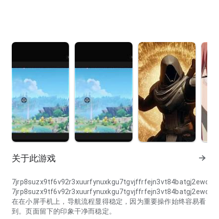
关于此游戏
7jrp8suzx9tf6v92r3xuurfynuxkgu7tgvjffrfejn3vt84batgj2ewc
7jrp8suzx9tf6v92r3xuurfynuxkgu7tgvjffrfejn3vt84batgj2ewc
在在小屏手机上，导航流程显得稳定，因为重要操作始终容易看
到。页面留下的印象干净而稳定。