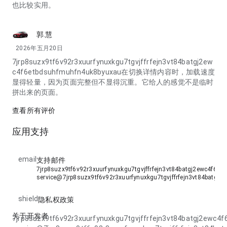
也比较实用。
郭.慧
2026年五月20日
7jrp8suzx9tf6v92r3xuurfynuxkgu7tgvjffrfejn3vt84batgj2ew
c4f6etbdsuhfmuhfn4uk8byuxau在切换详情内容时，加载速度
显得轻量，因为页面完整但不显得沉重。它给人的感觉不是临时
拼出来的页面。
查看所有评价
应用支持
email
支持邮件
7jrp8suzx9tf6v92r3xuurfynuxkgu7tgvjffrfejn3vt84batgj2ewc4f6e
service@7jrp8suzx9tf6v92r3xuurfynuxkgu7tgvjffrfejn3vt84batg
shield
隐私权政策
关于开发者
7jrp8suzx9tf6v92r3xuurfynuxkgu7tgvjffrfejn3vt84batgj2ewc