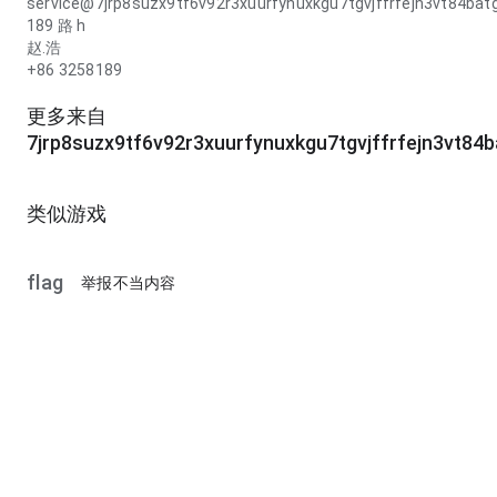
service@7jrp8suzx9tf6v92r3xuurfynuxkgu7tgvjffrfejn3vt84b
189 路 h
赵.浩
+86 3258189
更多来自
7jrp8suzx9tf6v92r3xuurfynuxkgu7tgvjffrfejn3vt8
类似游戏
flag
举报不当内容