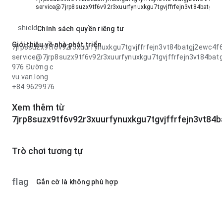
service@7jrp8suzx9tf6v92r3xuurfynuxkgu7tgvjffrfejn3vt84batg
shield
Chính sách quyền riêng tư
Giới thiệu về nhà phát triển
7jrp8suzx9tf6v92r3xuurfynuxkgu7tgvjffrfejn3vt84batgj2ewc
service@7jrp8suzx9tf6v92r3xuurfynuxkgu7tgvjffrfejn3vt84b
976 Đường c
vu.van.long
+84 9629976
Xem thêm từ
7jrp8suzx9tf6v92r3xuurfynuxkgu7tgvjffrfejn3vt8
Trò chơi tương tự
flag
Gắn cờ là không phù hợp