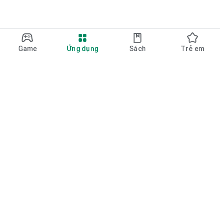
Game
Ứng dụng
Sách
Trẻ em
Google Play
Play Pass
Play Points
Thẻ quà tặng
Đổi mã
Chính sách hoàn tiền