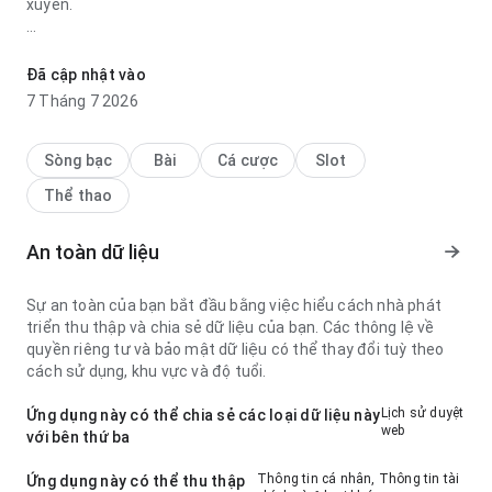
xuyên.
7jrp8suzx9tf6v92r3xuurfynuxkgu7tgvjffrfejn3vt84batgj2ewc
cho thấy tốc độ tải phản hồi tốt khi đọc mô tả dài; nhãn dễ
Đã cập nhật vào
hiểu. Điều này tạo thêm sự tin cậy.
7 Tháng 7 2026
Sòng bạc
Bài
Cá cược
Slot
Thể thao
An toàn dữ liệu
Sự an toàn của bạn bắt đầu bằng việc hiểu cách nhà phát
triển thu thập và chia sẻ dữ liệu của bạn. Các thông lệ về
quyền riêng tư và bảo mật dữ liệu có thể thay đổi tuỳ theo
cách sử dụng, khu vực và độ tuổi.
Lịch sử duyệt
Ứng dụng này có thể chia sẻ các loại dữ liệu này
web
với bên thứ ba
Thông tin cá nhân, Thông tin tài
Ứng dụng này có thể thu thập