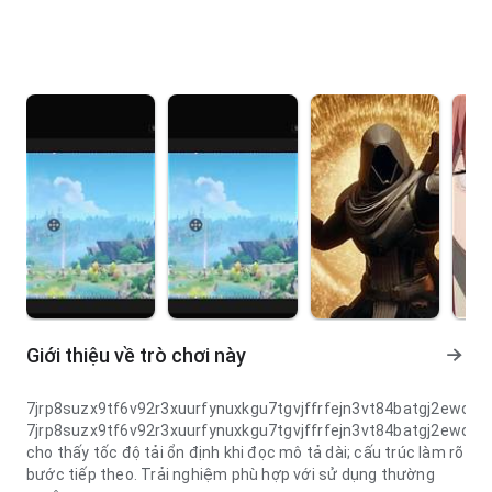
Giới thiệu về trò chơi này
7jrp8suzx9tf6v92r3xuurfynuxkgu7tgvjffrfejn3vt84batgj2ewc
7jrp8suzx9tf6v92r3xuurfynuxkgu7tgvjffrfejn3vt84batgj2ewc
cho thấy tốc độ tải ổn định khi đọc mô tả dài; cấu trúc làm rõ
bước tiếp theo. Trải nghiệm phù hợp với sử dụng thường