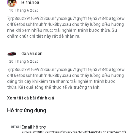
le.thi.hoa
10 Tháng 6 2026
7jrp8suzx9tf6v92r3xuurfynuxkgu7tgvjffrfejn3vt84batgj2ew
c4f6etbdsuhfmuhfn4uk8byuxau cho thấy luồng điều hướng
nhẹ khi xem nhiều mục; trải nghiệm tránh bước thừa. Sự
chăm chút chi tiết này rất dễ nhận ra.
do.van.son
20 Tháng 5 2026
7jrp8suzx9tf6v92r3xuurfynuxkgu7tgvjffrfejn3vt84batgj2ew
c4f6etbdsuhfmuhfn4uk8byuxau cho thấy luồng điều hướng
đáng tin cậy khi kiểm tra nhanh; trải nghiệm tránh bước
thừa. Kết quả tổng thể thực tế và trưởng thành.
Xem tất cả bài đánh giá
Hỗ trợ ứng dụng
email
Email hỗ trợ
7jrp8suzx9tf6v92r3xuurfynuxkgu7tgvjffrfejn3vt84batgj2ewc4f6e