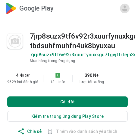
Google Play
7jrp8suzx9tf6v92r3xuurfynuxkg
tbdsuhfmuhfn4uk8byuxau
7jrp8suzx9tf6v92r3xuurfynuxkgu7tgvjffrfej
Mua hàng trong ứng dụng
4.4
390 N+
star
9629 bài đánh giá
18+
info
lượt tải xuống
Cài đặt
Kiểm tra trong ứng dụng Play Store
Chia sẻ
Thêm vào danh sách yêu thích