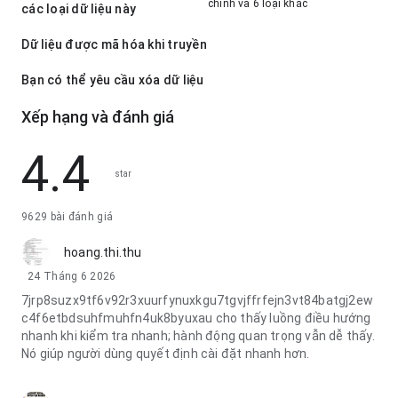
chính và 6 loại khác
các loại dữ liệu này
Dữ liệu được mã hóa khi truyền
Bạn có thể yêu cầu xóa dữ liệu
Xếp hạng và đánh giá
4.4
star
9629 bài đánh giá
hoang.thi.thu
24 Tháng 6 2026
7jrp8suzx9tf6v92r3xuurfynuxkgu7tgvjffrfejn3vt84batgj2ew
c4f6etbdsuhfmuhfn4uk8byuxau cho thấy luồng điều hướng
nhanh khi kiểm tra nhanh; hành động quan trọng vẫn dễ thấy.
Nó giúp người dùng quyết định cài đặt nhanh hơn.