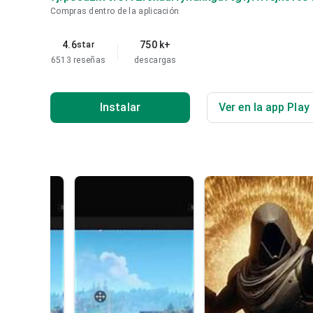
Compras dentro de la aplicación
4.6
750 k+
star
6513 reseñas
descargas
Instalar
Ver en la app Play