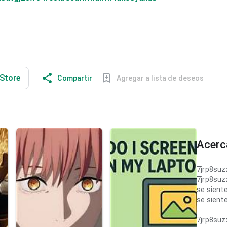
 Store
Compartir
Agregar a lista de deseos
Acerc
7jrp8suz
7jrp8suz
se sient
se siente
7jrp8suz