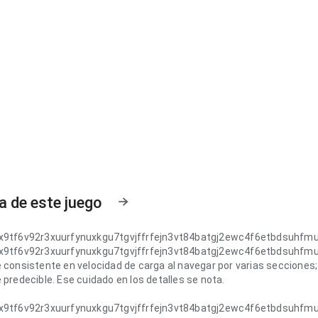
a de este juego
x9tf6v92r3xuurfynuxkgu7tgvjffrfejn3vt84batgj2ewc4f6etbdsuhfm
x9tf6v92r3xuurfynuxkgu7tgvjffrfejn3vt84batgj2ewc4f6etbdsuhfm
e consistente en velocidad de carga al navegar por varias secciones;
 predecible. Ese cuidado en los detalles se nota.
x9tf6v92r3xuurfynuxkgu7tgvjffrfejn3vt84batgj2ewc4f6etbdsuhfm