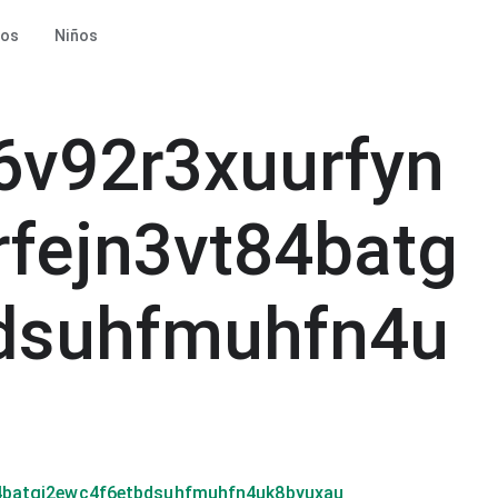
ros
Niños
6v92r3xuurfyn
rfejn3vt84batg
dsuhfmuhfn4u
t84batgj2ewc4f6etbdsuhfmuhfn4uk8byuxau