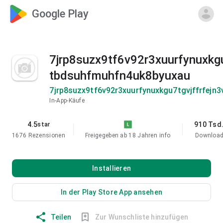
Google Play
7jrp8suzx9tf6v92r3xuurfynuxkg
tbdsuhfmuhfn4uk8byuxau
7jrp8suzx9tf6v92r3xuurfynuxkgu7tgvjffrfej
In-App-Käufe
4.5
910 Tsd
star
1676 Rezensionen
Freigegeben ab 18 Jahren
info
Downloa
Installieren
In der Play Store App ansehen
Teilen
Zur Wunschliste hinzufügen