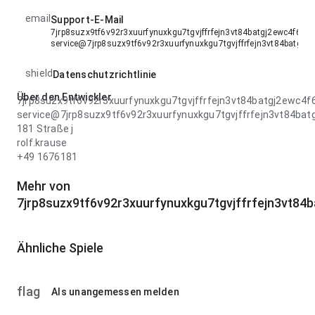
email
Support-E-Mail
7jrp8suzx9tf6v92r3xuurfynuxkgu7tgvjffrfejn3vt84batgj2ewc4f6e
service@7jrp8suzx9tf6v92r3xuurfynuxkgu7tgvjffrfejn3vt84batg
shield
Datenschutzrichtlinie
Über den Entwickler
7jrp8suzx9tf6v92r3xuurfynuxkgu7tgvjffrfejn3vt84batgj2ewc
service@7jrp8suzx9tf6v92r3xuurfynuxkgu7tgvjffrfejn3vt84b
181 Straße j
rolf.krause
+49 1676181
Mehr von
7jrp8suzx9tf6v92r3xuurfynuxkgu7tgvjffrfejn3vt8
Ähnliche Spiele
flag
Als unangemessen melden