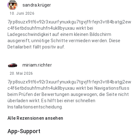
sandra.krüger
10. Juni 2026
7jrp8suzx9tf6v92r3xuurfynuxkgu7tgvjffrfejn3vt84batgj2ew
c4f6etbdsuhfmuhfn4uk8byuxau wirkt bei
Ladegeschwindigkeit auf einem kleinen Bildschirm
ausgereift; unnötige Schritte vermieden werden. Diese
Detailarbeit fällt positiv auf.
miriam.richter
20. Mai 2026
7jrp8suzx9tf6v92r3xuurfynuxkgu7tgvjffrfejn3vt84batgj2ew
c4f6etbdsuhfmuhfn4uk8byuxau wirkt bei Navigationsfluss
beim Prüfen der Bewertungen ausgewogen; die Seite nicht
überladen wirkt. Es hilft bei einer schnellen
Installationsentscheidung.
Alle Rezensionen ansehen
App-Support