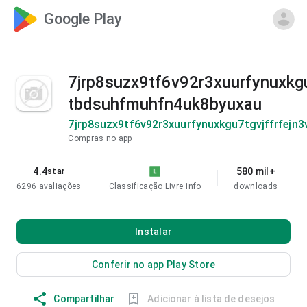
Google Play
7jrp8suzx9tf6v92r3xuurfynuxkg
tbdsuhfmuhfn4uk8byuxau
7jrp8suzx9tf6v92r3xuurfynuxkgu7tgvjffrfej
Compras no app
4.4
580 mil+
star
6296 avaliações
Classificação Livre
info
downloads
Instalar
Conferir no app Play Store
Compartilhar
Adicionar à lista de desejos