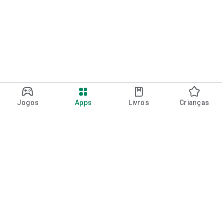
Jogos
Apps
Livros
Crianças
Google Play
Play Pass
Pontos do Play Points