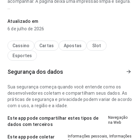
acompanhar. A página deixa uma impressão limpa e segura.
7jrp8suzx9tf6v92r3xuurfynuxkgu7tgvjffrfejn3vt84batgj2ewc
parece leve no ponto de velocidade de carregamento para
Atualizado em
um visitante novo; os rótulos são fáceis de acompanhar.
6 de julho de 2026
Ajuda quem quer decidir rapidamente se vale instalar.
Cassino
Cartas
Apostas
Slot
Esportes
Segurança dos dados
Sua segurança começa quando você entende como os
desenvolvedores coletam e compartilham seus dados. As
práticas de segurança e privacidade podem variar de acordo
com o uso, a região e a idade.
Navegação
Este app pode compartilhar estes tipos de
na Web
dados com terceiros
Informações pessoais, Informações
Este app pode coletar