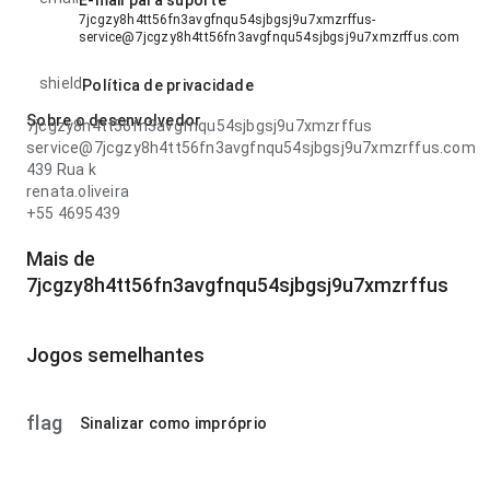
E-mail para suporte
7jcgzy8h4tt56fn3avgfnqu54sjbgsj9u7xmzrffus-
service@7jcgzy8h4tt56fn3avgfnqu54sjbgsj9u7xmzrffus.com
shield
Política de privacidade
Sobre o desenvolvedor
7jcgzy8h4tt56fn3avgfnqu54sjbgsj9u7xmzrffus
service@7jcgzy8h4tt56fn3avgfnqu54sjbgsj9u7xmzrffus.com
439 Rua k
renata.oliveira
+55 4695439
Mais de
7jcgzy8h4tt56fn3avgfnqu54sjbgsj9u7xmzrffus
Jogos semelhantes
flag
Sinalizar como impróprio