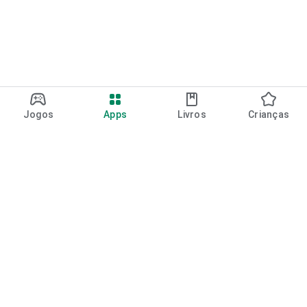
Jogos
Apps
Livros
Crianças
Google Play
Play Pass
Pontos do Play Points
Vales-presente