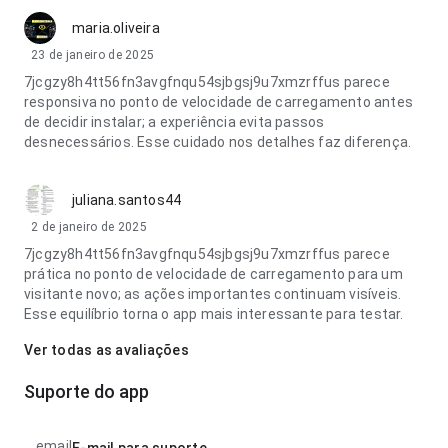
maria.oliveira
23 de janeiro de 2025
7jcgzy8h4tt56fn3avgfnqu54sjbgsj9u7xmzrffus parece
responsiva no ponto de velocidade de carregamento antes
de decidir instalar; a experiência evita passos
desnecessários. Esse cuidado nos detalhes faz diferença.
juliana.santos44
2 de janeiro de 2025
7jcgzy8h4tt56fn3avgfnqu54sjbgsj9u7xmzrffus parece
prática no ponto de velocidade de carregamento para um
visitante novo; as ações importantes continuam visíveis.
Esse equilíbrio torna o app mais interessante para testar.
Ver todas as avaliações
Suporte do app
email