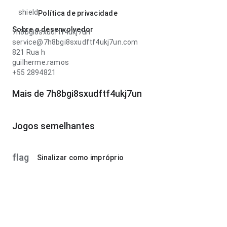
shield
Política de privacidade
Sobre o desenvolvedor
7h8bgi8sxudftf4ukj7un
service@7h8bgi8sxudftf4ukj7un.com
821 Rua h
guilherme.ramos
+55 2894821
Mais de 7h8bgi8sxudftf4ukj7un
Jogos semelhantes
flag
Sinalizar como impróprio