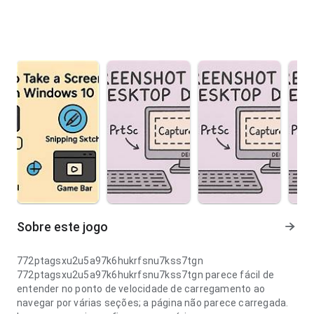
Sobre este jogo
772ptagsxu2u5a97k6hukrfsnu7kss7tgn
772ptagsxu2u5a97k6hukrfsnu7kss7tgn parece fácil de
entender no ponto de velocidade de carregamento ao
navegar por várias seções; a página não parece carregada.