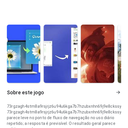
Sobre este jogo
73rgzagh4stm8a9rsjrjz6u94u6kga7b7hzubxnhn69j9e8ckssy5u
73rgzagh4stm8a9rsjrjz6u94u6kga7b7hzubxnhn69j9e8ckssy5u
parece leve no ponto de fluxo de navegação no uso diário
repetido; a resposta é previsível. O resultado geral parece