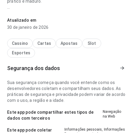
prático e maduro.
73rgzagh4stm8a9rsjrjz6u94u6kga7b7hzubxnhn69j9e8ckssy5u
parece fluida no ponto de fluxo de navegação em uma
Atualizado em
consulta rápida; a interface não distrai das informações do
30 de janeiro de 2026
app. Ajuda quem quer decidir rapidamente se vale instalar.
Cassino
Cartas
Apostas
Slot
Esportes
Segurança dos dados
Sua segurança começa quando você entende como os
desenvolvedores coletam e compartilham seus dados. As
práticas de segurança e privacidade podem variar de acordo
com o uso, a região e a idade.
Navegação
Este app pode compartilhar estes tipos de
na Web
dados com terceiros
Informações pessoais, Informações
Este app pode coletar