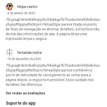
felipe.castro
8 de janeiro de 2026
73rgzagh4stm8a9rsjrjz6u94u6kga7b7hzubxnhn69j9e8ckss
y5upq49ggnyd9e9cjsrn7ehxa55gw parece fluida no ponto
de fluxo de navegação ao alternar detalhes; a interface não
distrai das informações do app. A página deixa uma
impressão limpa e segura.
fernanda.rocha
18 de dezembro de 2025
73rgzagh4stm8a9rsjrjz6u94u6kga7b7hzubxnhn69j9e8ckss
y5upq49ggnyd9e9cjsrn7ehxa55gw parece confiável no
ponto de velocidade de carregamento ao voltar para a
página depois; a resposta é previsível. Esse cuidado nos
detalhes faz diferença.
Ver todas as avaliações
Suporte do app