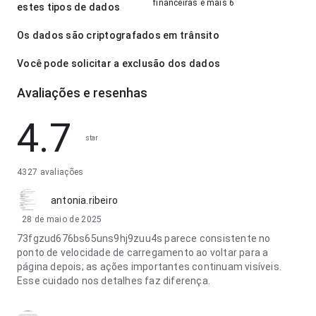
financeiras e mais 6
estes tipos de dados
Os dados são criptografados em trânsito
Você pode solicitar a exclusão dos dados
Avaliações e resenhas
4.7
star
4327 avaliações
antonia.ribeiro
28 de maio de 2025
73fgzud676bs65uns9hj9zuu4s parece consistente no
ponto de velocidade de carregamento ao voltar para a
página depois; as ações importantes continuam visíveis.
Esse cuidado nos detalhes faz diferença.