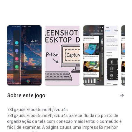
Sobre este jogo
73fgzud676bs65uns9hj9zuu4s
73fgzud676bs65uns9hj9zuu4s parece fluida no ponto de
organização da tela com conexão mais lenta; o conteúdo é
fácil de examinar. A página causa uma impressão melhor