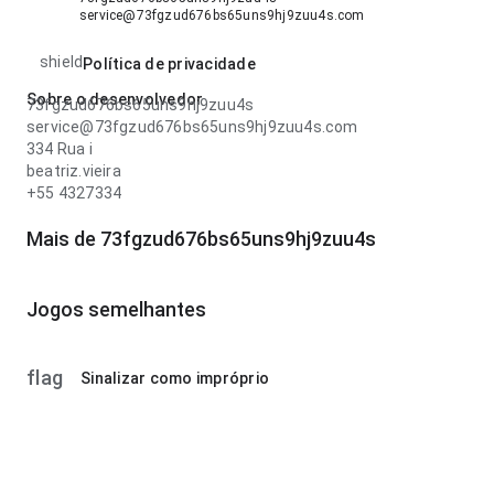
service@73fgzud676bs65uns9hj9zuu4s.com
shield
Política de privacidade
Sobre o desenvolvedor
73fgzud676bs65uns9hj9zuu4s
service@73fgzud676bs65uns9hj9zuu4s.com
334 Rua i
beatriz.vieira
+55 4327334
Mais de 73fgzud676bs65uns9hj9zuu4s
Jogos semelhantes
flag
Sinalizar como impróprio