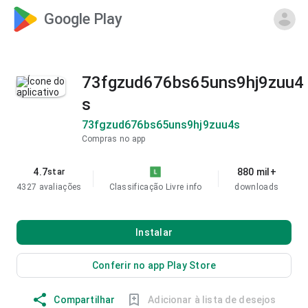
Google Play
73fgzud676bs65uns9hj9zuu4
s
73fgzud676bs65uns9hj9zuu4s
Compras no app
4.7
880 mil+
star
4327 avaliações
Classificação Livre
info
downloads
Instalar
Conferir no app Play Store
Compartilhar
Adicionar à lista de desejos