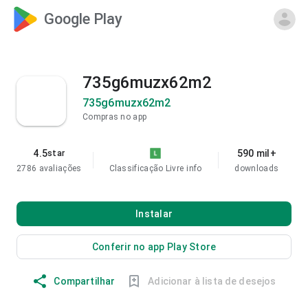
Google Play
735g6muzx62m2
735g6muzx62m2
Compras no app
4.5
590 mil+
star
2786 avaliações
Classificação Livre
info
downloads
Instalar
Conferir no app Play Store
Compartilhar
Adicionar à lista de desejos