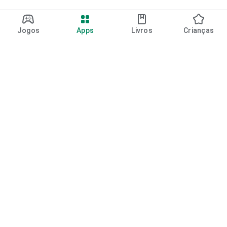
Jogos
Apps
Livros
Crianças
Google Play
Play Pass
Pontos do Play Points
Vales-presente
Resgatar
Política de reembolso
Crianças e família