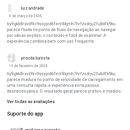
luiz.andrade
6 de março de 2025
6y9gkk8rxvdfkv9ssyjvd6fintr8kjmh7hrfzxdrju2fu8dfk9ku
parece fluida no ponto de fluxo de navegação ao navegar
por várias seções; o conteúdo é fácil de examinar. A
experiência combina bem com uso frequente.
priscila.batista
13 de fevereiro de 2025
6y9gkk8rxvdfkv9ssyjvd6fintr8kjmh7hrfzxdrju2fu8dfk9ku
parece madura no ponto de velocidade de carregamento em
uma consulta rápida; a experiência evita passos
desnecessários. O resultado geral parece prático e maduro.
Ver todas as avaliações
Suporte do app
email