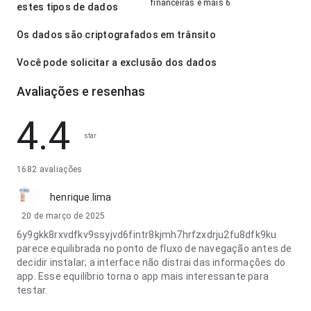
financeiras e mais 6
estes tipos de dados
Os dados são criptografados em trânsito
Você pode solicitar a exclusão dos dados
Avaliações e resenhas
4.4
star
1682 avaliações
henrique.lima
20 de março de 2025
6y9gkk8rxvdfkv9ssyjvd6fintr8kjmh7hrfzxdrju2fu8dfk9ku
parece equilibrada no ponto de fluxo de navegação antes de
decidir instalar; a interface não distrai das informações do
app. Esse equilíbrio torna o app mais interessante para
testar.