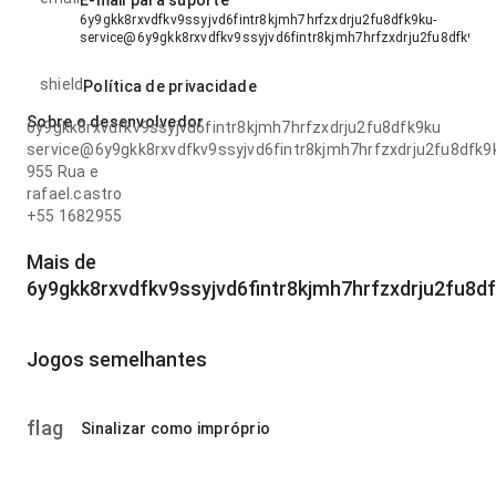
E-mail para suporte
6y9gkk8rxvdfkv9ssyjvd6fintr8kjmh7hrfzxdrju2fu8dfk9ku-
service@6y9gkk8rxvdfkv9ssyjvd6fintr8kjmh7hrfzxdrju2fu8dfk9ku
shield
Política de privacidade
Sobre o desenvolvedor
6y9gkk8rxvdfkv9ssyjvd6fintr8kjmh7hrfzxdrju2fu8dfk9ku
service@6y9gkk8rxvdfkv9ssyjvd6fintr8kjmh7hrfzxdrju2fu8dfk
955 Rua e
rafael.castro
+55 1682955
Mais de
6y9gkk8rxvdfkv9ssyjvd6fintr8kjmh7hrfzxdrju2fu8d
Jogos semelhantes
flag
Sinalizar como impróprio