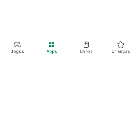
Jogos
Apps
Livros
Crianças
Google Play
Play Pass
Pontos do Play Points
Vales-presente