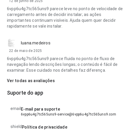
12 de junho de 2025
6vpp6u4g7tc565uns9 parece leve no ponto de velocidade de
carregamento antes de decidir instalar; as ações
importantes continuam visíveis. Ajuda quem quer decidir
rapidamente se vale instalar.
luana.medeiros
22 de maio de 2025
6vpp6u4g7tc565uns9 parece fluida no ponto de fluxo de
navegação lendo descrições longas; o conteúdo é fácil de
examinar. Esse cuidado nos detalhes faz diferença.
Ver todas as avaliações
Suporte do app
email
E-mail para suporte
6vpp6u4g7tc565uns9-service@6vpp6u4g7tc565uns9.com
shield
Política de privacidade