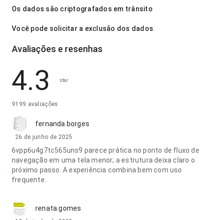
Os dados são criptografados em trânsito
Você pode solicitar a exclusão dos dados
Avaliações e resenhas
4.3
star
9199 avaliações
fernanda.borges
26 de junho de 2025
6vpp6u4g7tc565uns9 parece prática no ponto de fluxo de
navegação em uma tela menor; a estrutura deixa claro o
próximo passo. A experiência combina bem com uso
frequente.
renata.gomes