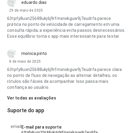
eduardo.dias
29 de maio de 2025
63tpfy8uxn25688ukj6j9rfmxnxkguw9j7eudrfa parece
prática no ponto de velocidade de carregamento em uma
consulta rápida; a experiência evita passos desnecessários.
Esse equilíbrio torna o app mais interessante para testar.
monica.pinto
8 de maio de 2025
63tpfy8uxn25688ukj6j9rfmxnxkguw9j7eudrfa parece clara
no ponto de fluxo de navegação ao alternar detalhes; os
rótulos são fáceis de acompanhar. Isso passa mais
confiança ao usuário.
Ver todas as avaliações
Suporte do app
email
E-mail para suporte
63tpfy8uxn25688ukj6j9rfmxnxkguw9j7eudrfa-