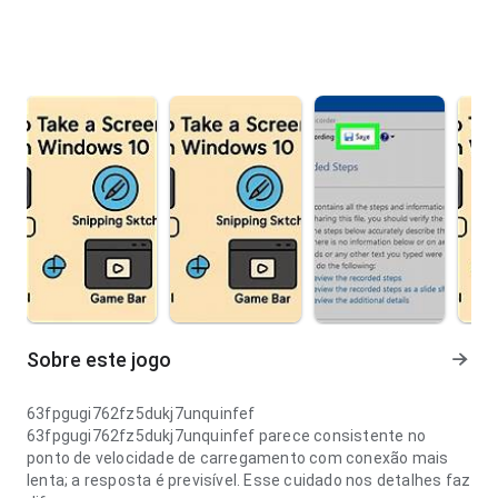
Sobre este jogo
63fpgugi762fz5dukj7unquinfef
63fpgugi762fz5dukj7unquinfef parece consistente no
ponto de velocidade de carregamento com conexão mais
lenta; a resposta é previsível. Esse cuidado nos detalhes faz