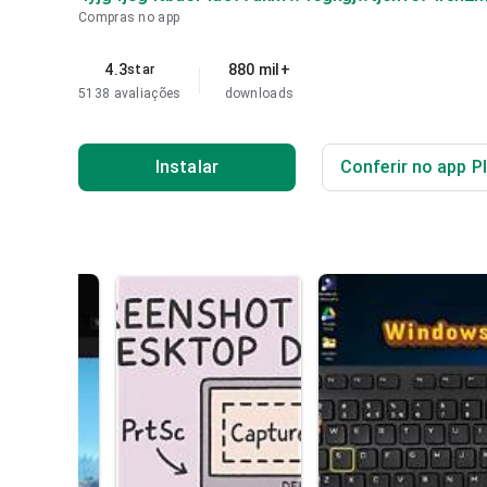
Compras no app
4.3
880 mil+
star
5138 avaliações
downloads
Instalar
Conferir no app P