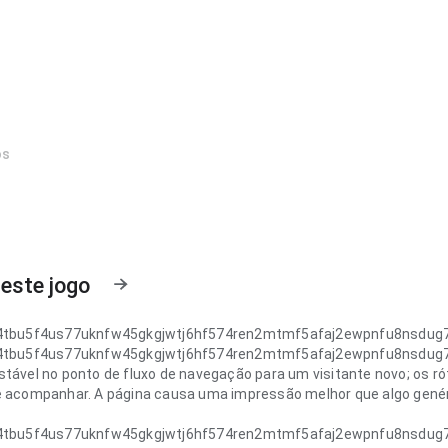
os
este jogo
g4tbu5f4us77uknfw45gkgjwtj6hf574ren2mtmf5afaj2ewpnfu8nsdu
g4tbu5f4us77uknfw45gkgjwtj6hf574ren2mtmf5afaj2ewpnfu8nsdu
stável no ponto de fluxo de navegação para um visitante novo; os ró
e acompanhar. A página causa uma impressão melhor que algo genér
g4tbu5f4us77uknfw45gkgjwtj6hf574ren2mtmf5afaj2ewpnfu8nsdu