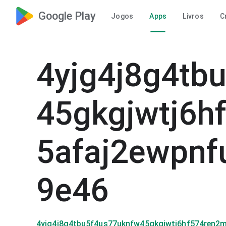
Google Play
Jogos
Apps
Livros
C
4yjg4j8g4tb
45gkgjwtj6h
5afaj2ewpn
9e46
4yjg4j8g4tbu5f4us77uknfw45gkgjwtj6hf574ren