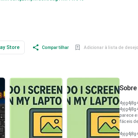
lay Store
Compartilhar
Adicionar à lista de desej
Sobre 
4yjg4j8
4yjg4j8
parece e
fáceis d
4yjg4j8