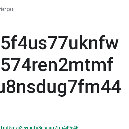
rianças
u5f4us77uknfw
f574ren2mtmf
fu8nsdug7fm44
2mtmf5afaj2ewpnfu8nsdug7fm449e46