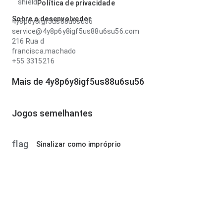
shield
Política de privacidade
Sobre o desenvolvedor
4y8p6y8igf5us88u6su56
service@4y8p6y8igf5us88u6su56.com
216 Rua d
francisca.machado
+55 3315216
Mais de 4y8p6y8igf5us88u6su56
Jogos semelhantes
flag
Sinalizar como impróprio