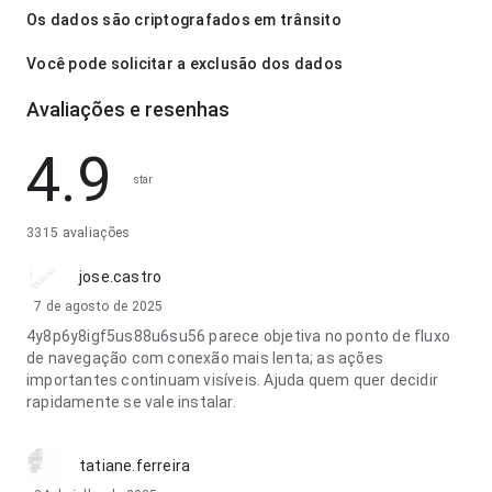
Os dados são criptografados em trânsito
Você pode solicitar a exclusão dos dados
Avaliações e resenhas
4.9
star
3315 avaliações
jose.castro
7 de agosto de 2025
4y8p6y8igf5us88u6su56 parece objetiva no ponto de fluxo
de navegação com conexão mais lenta; as ações
importantes continuam visíveis. Ajuda quem quer decidir
rapidamente se vale instalar.
tatiane.ferreira