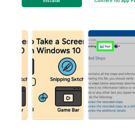
Instalar
Conferir no app P