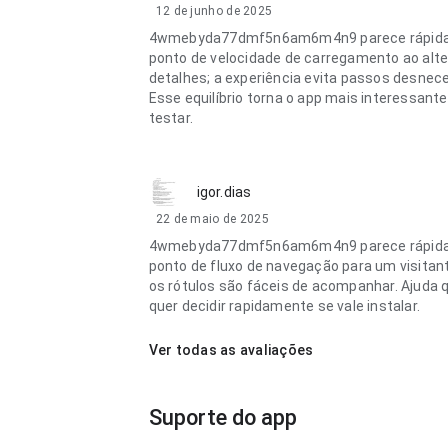
12 de junho de 2025
4wmebyda77dmf5n6am6m4n9 parece rápida
ponto de velocidade de carregamento ao alte
detalhes; a experiência evita passos desnec
Esse equilíbrio torna o app mais interessante
testar.
igor.dias
22 de maio de 2025
4wmebyda77dmf5n6am6m4n9 parece rápida
ponto de fluxo de navegação para um visitan
os rótulos são fáceis de acompanhar. Ajuda
quer decidir rapidamente se vale instalar.
Ver todas as avaliações
Suporte do app