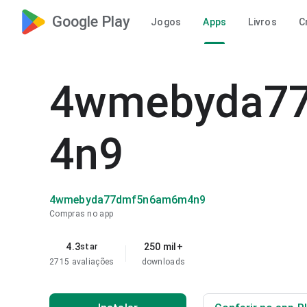
Google Play
Jogos
Apps
Livros
C
4wmebyda7
4n9
4wmebyda77dmf5n6am6m4n9
Compras no app
4.3
250 mil+
star
2715 avaliações
downloads