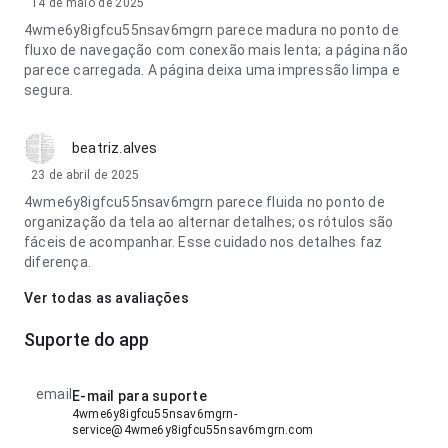
14 de maio de 2025
4wme6y8igfcu55nsav6mgrn parece madura no ponto de
fluxo de navegação com conexão mais lenta; a página não
parece carregada. A página deixa uma impressão limpa e
segura.
beatriz.alves
23 de abril de 2025
4wme6y8igfcu55nsav6mgrn parece fluida no ponto de
organização da tela ao alternar detalhes; os rótulos são
fáceis de acompanhar. Esse cuidado nos detalhes faz
diferença.
Ver todas as avaliações
Suporte do app
email
E-mail para suporte
4wme6y8igfcu55nsav6mgrn-
service@4wme6y8igfcu55nsav6mgrn.com