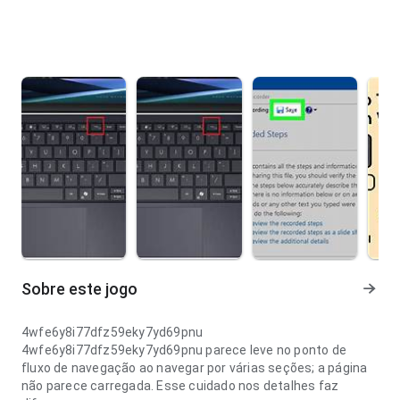
Sobre este jogo
4wfe6y8i77dfz59eky7yd69pnu
4wfe6y8i77dfz59eky7yd69pnu parece leve no ponto de
fluxo de navegação ao navegar por várias seções; a página
não parece carregada. Esse cuidado nos detalhes faz