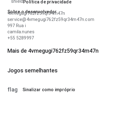
shield
Política de privacidade
Sobre o desenvolvedor
4vmegugi762fz59qr34m47n
service@4vmegugi762fz59qr34m47n.com
997 Rua i
camila.nunes
+55 5289997
Mais de 4vmegugi762fz59qr34m47n
Jogos semelhantes
flag
Sinalizar como impróprio