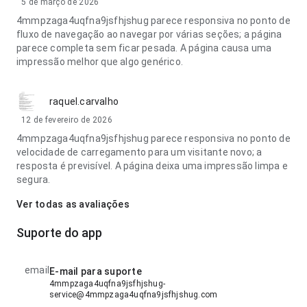
5 de março de 2026
4mmpzaga4uqfna9jsfhjshug parece responsiva no ponto de
fluxo de navegação ao navegar por várias seções; a página
parece completa sem ficar pesada. A página causa uma
impressão melhor que algo genérico.
raquel.carvalho
12 de fevereiro de 2026
4mmpzaga4uqfna9jsfhjshug parece responsiva no ponto de
velocidade de carregamento para um visitante novo; a
resposta é previsível. A página deixa uma impressão limpa e
segura.
Ver todas as avaliações
Suporte do app
email
E-mail para suporte
4mmpzaga4uqfna9jsfhjshug-
service@4mmpzaga4uqfna9jsfhjshug.com