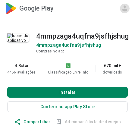
Google Play
4mmpzaga4uqfna9jsfhjshug
4mmpzaga4uqfna9jsfhjshug
Compras no app
4.8
670 mil+
star
4456 avaliações
Classificação Livre
info
downloads
Instalar
Conferir no app Play Store
Compartilhar
Adicionar à lista de desejos