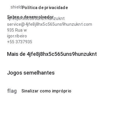
shield
Política de privacidade
Sobre o desenvolvedor
4jfe8j8hx5c565uns9hunzuknt
service@4jfe8j8hx5c565uns9hunzuknt.com
935 Rua w
igor.ribeiro
+55 3737935
Mais de 4jfe8j8hx5c565uns9hunzuknt
Jogos semelhantes
flag
Sinalizar como impróprio