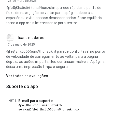
28 de maio de 2025
4jfe8j8hx5c565uns9hunzuknt parece rápida no ponto de
fluxo de navegação ao voltar para a página depois; a
experiência evita passos desnecessários. Esse equilíbrio
torna o app mais interessante para testar.
luana.medeiros
7 de maio de 2025
4jfe8j8hx5c565uns9hunzuknt parece confortável no ponto
de velocidade de carregamento ao voltar para a página
depois; as ações importantes continuam visíveis. A página
deixa uma impressão limpa e segura.
Ver todas as avaliações
Suporte do app
email
E-mail para suporte
4jfe8j8hx5c565uns9hunzuknt-
service@4jfe8j8hx5c565uns9hunzuknt.com